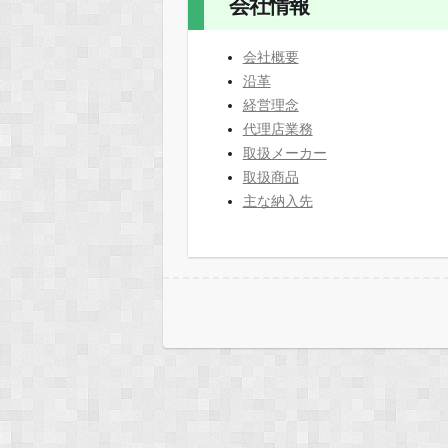
会社情報
会社概要
沿革
経営理念
代理店業務
取扱メーカー
取扱商品
主な納入先