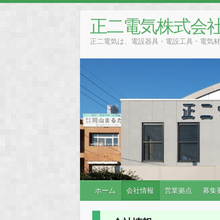
正二電気株式会
正二電気は、電設器具・電設工具・電気
ホーム
会社情報
営業拠点
募集